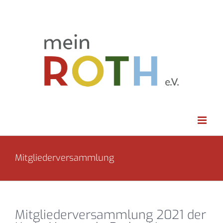
Zum
Inhalt
springen
Mitgliederversammlung
Mitgliederversammlung 2021 der