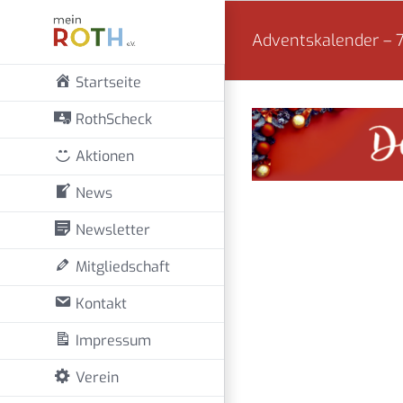
Zum
Adventskalender – 
Inhalt
springen
Startseite
RothScheck
Aktionen
News
Newsletter
Mitgliedschaft
Kontakt
Impressum
Verein