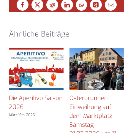
Facebook
X
Reddit
LinkedIn
WhatsApp
Xing
E-
Mail
Ähnliche Beiträge
6
Die Aperitivo Saison
Osterbrunnen
U
t
2026
Einweihung auf
dem Marktplatz
März 16th, 2026
Samstag
N