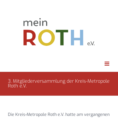
Zum
Inhalt
springen
3. Mitgliederversammlung der Kreis-Metropole
Roth e.V.
Die Kreis-Metropole Roth e.V. hatte am vergangenen